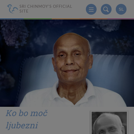
SRI CHINMOY'S OFFICIAL
SL
SITE
Ko bo moč
ljubezni