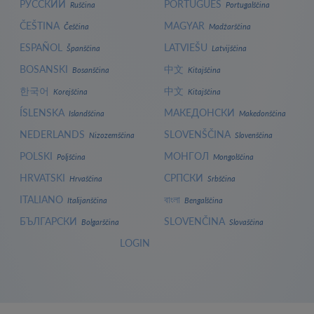
РУССКИЙ
PORTUGUÊS
Ruščina
Portugalščina
ČEŠTINA
MAGYAR
Češčina
Madžarščina
ESPAÑOL
LATVIEŠU
Španščina
Latvijščina
BOSANSKI
中文
Bosanščina
Kitajščina
한국어
中文
Korejščina
Kitajščina
ÍSLENSKA
МАКЕДОНСКИ
Islandščina
Makedonščina
NEDERLANDS
SLOVENŠČINA
Nizozemščina
Slovenščina
POLSKI
МОНГОЛ
Poljščina
Mongolščina
HRVATSKI
СРПСКИ
Hrvaščina
Srbščina
ITALIANO
বাংলা
Italijanščina
Bengalščina
БЪЛГАРСКИ
SLOVENČINA
Bolgarščina
Slovaščina
LOGIN