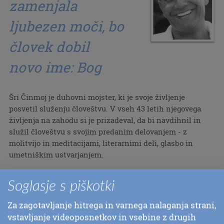
zamenjala
ljubezen moči, bo
človek dobil
novo ime: Bog
Šri Činmoj je duhovni mojster, ki je svoje življenje
posvetil služenju človeštvu. V vseh 43 letih njegovega
življenja na zahodu si je prizadeval, da bi navdihnil in
služil človeštvu s svojim predanim delovanjem - z
molitvijo in meditacijami, literarnimi deli, glasbo in
umetniškim ustvarjanjem.
Upamo, da vas bodo preprostost, čistost in luč Šri
Soglasje s piškotki
Činmojevih prispevkov na teh straneh navdihnile!
Za zagotavljanje hitrega in varnega nalaganja strani,
vstavljanje videoposnetkov in vsebine z drugih