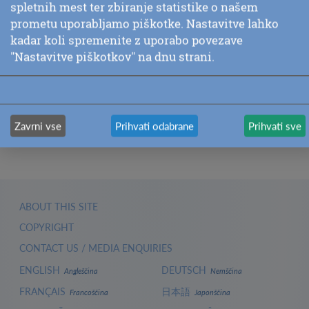
spletnih mest ter zbiranje statistike o našem
prometu uporabljamo piškotke. Nastavitve lahko
kadar koli spremenite z uporabo povezave
"Nastavitve piškotkov" na dnu strani.
Zavrni vse
Prihvati odabrane
Prihvati sve
ABOUT THIS SITE
COPYRIGHT
CONTACT US / MEDIA ENQUIRIES
ENGLISH
DEUTSCH
Angleščina
Nemščina
FRANÇAIS
日本語
Francoščina
Japonščina