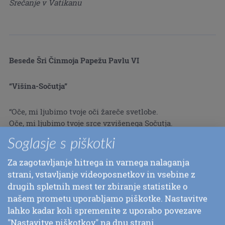
Srečanje v Vatikanu
Besede Šri Činmoja Papežu Pavlu VI
“Višina-Sočutja”
“Oče, mi ljubimo tvoje oči žareče svetlobe.
Oče, mi ljubimo tvoje srce vzvišenega Sočutja.
Tvoja borbena duša se srčno joka za mirom na zemlji.
Soglasje s piškotki
Tvoj blagoslov v naših slabotnih srcih rojeva zaupanje.
V tebi je pogašena neutrudna žeja svetovnega časa.
Za zagotavljanje hitrega in varnega nalaganja
V tebi cveti visoko drevo popolnosti Združenih narodov.”
strani, vstavljanje videoposnetkov in vsebine z
drugih spletnih mest ter zbiranje statistike o
našem prometu uporabljamo piškotke. Nastavitve

lahko kadar koli spremenite z uporabo povezave
"Nastavitve piškotkov" na dnu strani.