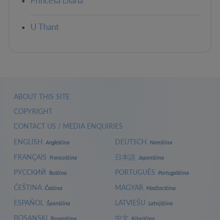
Princesa Diana
U Thant
ABOUT THIS SITE
COPYRIGHT
CONTACT US / MEDIA ENQUIRIES
ENGLISH
DEUTSCH
Angleščina
Nemščina
FRANÇAIS
日本語
Francoščina
Japonščina
РУССКИЙ
PORTUGUÊS
Ruščina
Portugalščina
ČEŠTINA
MAGYAR
Češčina
Madžarščina
ESPAÑOL
LATVIEŠU
Španščina
Latvijščina
BOSANSKI
中文
Bosanščina
Kitajščina