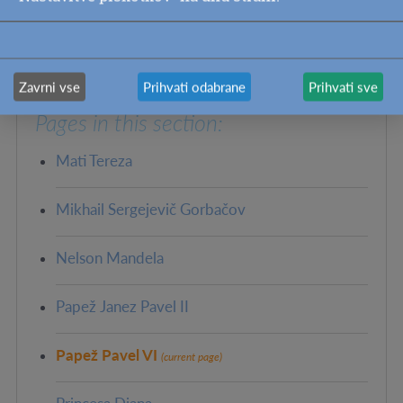
PREVIOUS
NEXT: PRINCESA DIANA
Zavrni vse
Prihvati odabrane
Prihvati sve
Pages in this section:
Mati Tereza
Mikhail Sergejevič Gorbačov
Nelson Mandela
Papež Janez Pavel II
Papež Pavel VI
(current page)