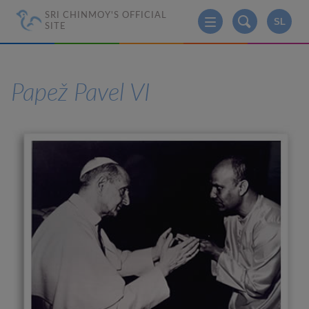
SRI CHINMOY'S OFFICIAL
SL
SITE
Papež Pavel VI