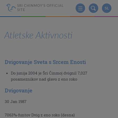
SRI CHINMOY'S OFFICIAL
SL
SITE
Atletske Aktivnosti
Dvigovanje Sveta s Srcem Enosti
Do junija 2004 je Šri Činmoj dvignil 7,027
posameznikov nad glavo z eno roko
Dvigovanje
30 Jan 1987
7063¾-funtov Dvig z eno roko (desna)