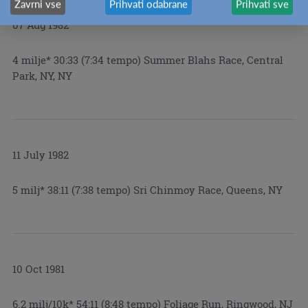
Zavrni vse
Prihvati odabrane
Prihvati sve
07 Aug 1982
4 milje* 30:33 (7:34 tempo) Summer Blahs Race, Central
Park, NY, NY
11 July 1982
5 milj* 38:11 (7:38 tempo) Sri Chinmoy Race, Queens, NY
10 Oct 1981
6.2 milj/10k* 54:11 (8:48 tempo) Foliage Run, Ringwood, NJ