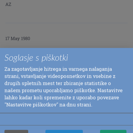
AZ
17 May 1980
3.1 milje/5k 22:12 (7:09 tempo) Great North Fork Footrace,
Soglasje s piškotki
Greenport, NY
Za zagotavljanje hitrega in varnega nalaganja
strani, vstavljanje videoposnetkov in vsebine z
drugih spletnih mest ter zbiranje statistike o
našem prometu uporabljamo piškotke. Nastavitve
23 Mar 1980
lahko kadar koli spremenite z uporabo povezave
"Nastavitve piškotkov" na dnu strani.
3.5 milj 25:29 (7:09 tempo) March Speed Run, Brooklyn, NY