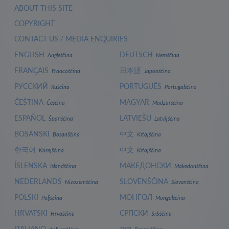
ABOUT THIS SITE
COPYRIGHT
CONTACT US / MEDIA ENQUIRIES
ENGLISH
DEUTSCH
Angleščina
Nemščina
FRANÇAIS
日本語
Francoščina
Japonščina
РУССКИЙ
PORTUGUÊS
Ruščina
Portugalščina
ČEŠTINA
MAGYAR
Češčina
Madžarščina
ESPAÑOL
LATVIEŠU
Španščina
Latvijščina
BOSANSKI
中文
Bosanščina
Kitajščina
한국어
中文
Korejščina
Kitajščina
ÍSLENSKA
МАКЕДОНСКИ
Islandščina
Makedonščina
NEDERLANDS
SLOVENŠČINA
Nizozemščina
Slovenščina
POLSKI
МОНГОЛ
Poljščina
Mongolščina
HRVATSKI
СРПСКИ
Hrvaščina
Srbščina
ITALIANO
বাংলা