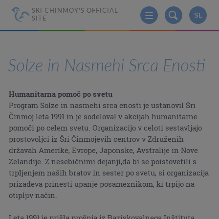
SRI CHINMOY'S OFFICIAL
SL
SITE
Solze in Nasmehi Srca Enosti
Humanitarna pomoč po svetu
Program Solze in nasmehi srca enosti je ustanovil Šri
Činmoj leta 1991 in je sodeloval v akcijah humanitarne
pomoči po celem svetu. Organizacijo v celoti sestavljajo
prostovoljci iz Šri Činmojevih centrov v Združenih
državah Amerike, Evrope, Japonske, Avstralije in Nove
Zelandije. Z nesebičnimi dejanji,da bi se poistovetili s
trpljenjem naših bratov in sester po svetu, si organizacija
prizadeva prinesti upanje posameznikom, ki trpijo na
otipljiv način.
Leta 1991 je prišla prošnja iz Raziskovalnega Inštituta