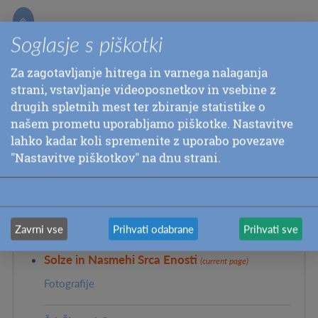

Soglasje s piškotki
PREVIOUS
Za zagotavljanje hitrega in varnega nalaganja
strani, vstavljanje videoposnetkov in vsebine z
NEXT: ŠRI ČINMOJ CENTER
drugih spletnih mest ter zbiranje statistike o
našem prometu uporabljamo piškotke. Nastavitve
lahko kadar koli spremenite z uporabo povezave
Pages in this section:
"Nastavitve piškotkov" na dnu strani.
Dvigovanje sveta s srcem enosti
Koncerti
Zavrni vse
Prihvati odabrane
Prihvati sve
Solze in Nasmehi Srca Enosti
(current page)
Fotografije