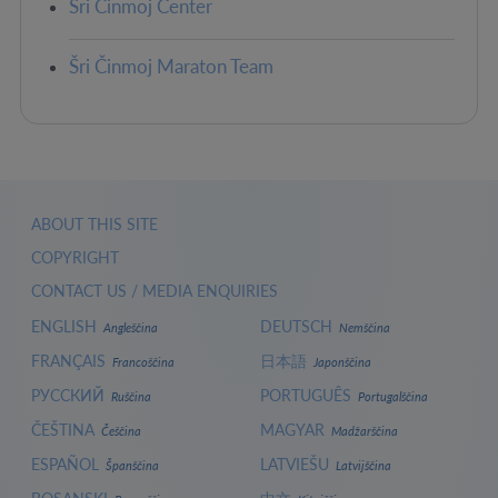
Šri Činmoj Center
Šri Činmoj Maraton Team
ABOUT THIS SITE
COPYRIGHT
CONTACT US / MEDIA ENQUIRIES
ENGLISH
DEUTSCH
Angleščina
Nemščina
FRANÇAIS
日本語
Francoščina
Japonščina
РУССКИЙ
PORTUGUÊS
Ruščina
Portugalščina
ČEŠTINA
MAGYAR
Češčina
Madžarščina
ESPAÑOL
LATVIEŠU
Španščina
Latvijščina