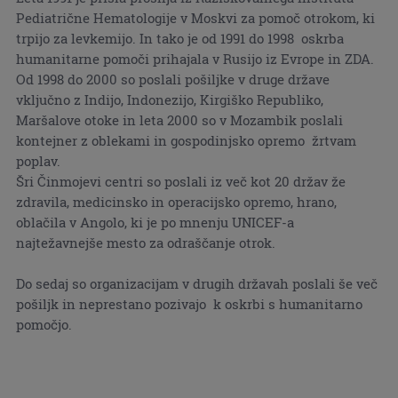
Pediatrične Hematologije v Moskvi za pomoč otrokom, ki
trpijo za levkemijo. In tako je od 1991 do 1998 oskrba
humanitarne pomoči prihajala v Rusijo iz Evrope in ZDA.
Od 1998 do 2000 so poslali pošiljke v druge države
vključno z Indijo, Indonezijo, Kirgiško Republiko,
Maršalove otoke in leta 2000 so v Mozambik poslali
kontejner z oblekami in gospodinjsko opremo žrtvam
poplav.
Šri Činmojevi centri so poslali iz več kot 20 držav že
zdravila, medicinsko in operacijsko opremo, hrano,
oblačila v Angolo, ki je po mnenju UNICEF-a
najtežavnejše mesto za odraščanje otrok.
Do sedaj so organizacijam v drugih državah poslali še več
pošiljk in neprestano pozivajo k oskrbi s humanitarno
pomočjo.