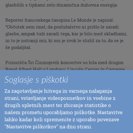
glasbilih s tipkami zelo dinamična duhovna energija.
Reporter francoskega časopisa Le Monde je zapisal:
“Občutek sem imel, da poslušalstvo ni prišlo le zaradi
glasbe, ampak tudi zaradi tega, kar je bilo med skladbami,
in to je notranji mir, ki mu je zvok le služil za to, da se je
še podaljšal.
Prizorišča Šri Činmojevih koncertov so bila med drugim
Royal Albert Hall v Londonu, Lincoln Center in Carnegie
Hall v New Yorku, Davies Hall v San Franciscu, Nippon
Soglasje s piškotki
Budokan v Tokiu in Sydnejska operna hiša.
Za zagotavljanje hitrega in varnega nalaganja
strani, vstavljanje videoposnetkov in vsebine z
drugih spletnih mest ter zbiranje statistike o
našem prometu uporabljamo piškotke. Nastavitve
lahko kadar koli spremenite z uporabo povezave

"Nastavitve piškotkov" na dnu strani.