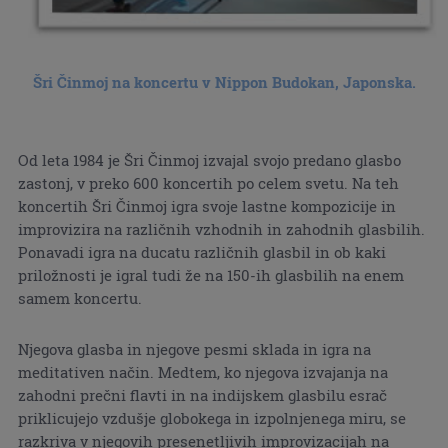
Šri Činmoj na koncertu v Nippon Budokan, Japonska.
Od leta 1984 je Šri Činmoj izvajal svojo predano glasbo
zastonj, v preko 600 koncertih po celem svetu. Na teh
koncertih Šri Činmoj igra svoje lastne kompozicije in
improvizira na različnih vzhodnih in zahodnih glasbilih.
Ponavadi igra na ducatu različnih glasbil in ob kaki
priložnosti je igral tudi že na 150-ih glasbilih na enem
samem koncertu.
Njegova glasba in njegove pesmi sklada in igra na
meditativen način. Medtem, ko njegova izvajanja na
zahodni prečni flavti in na indijskem glasbilu esrač
priklicujejo vzdušje globokega in izpolnjenega miru, se
razkriva v njegovih presenetljivih improvizacijah na