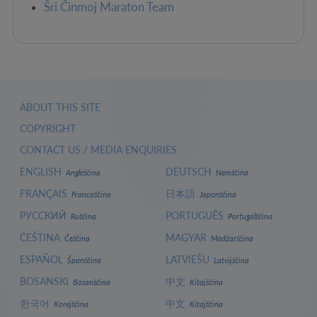
Šri Činmoj Maraton Team
ABOUT THIS SITE
COPYRIGHT
CONTACT US / MEDIA ENQUIRIES
ENGLISH
DEUTSCH
Angleščina
Nemščina
FRANÇAIS
日本語
Francoščina
Japonščina
РУССКИЙ
PORTUGUÊS
Ruščina
Portugalščina
ČEŠTINA
MAGYAR
Češčina
Madžarščina
ESPAÑOL
LATVIEŠU
Španščina
Latvijščina
BOSANSKI
中文
Bosanščina
Kitajščina
한국어
中文
Korejščina
Kitajščina