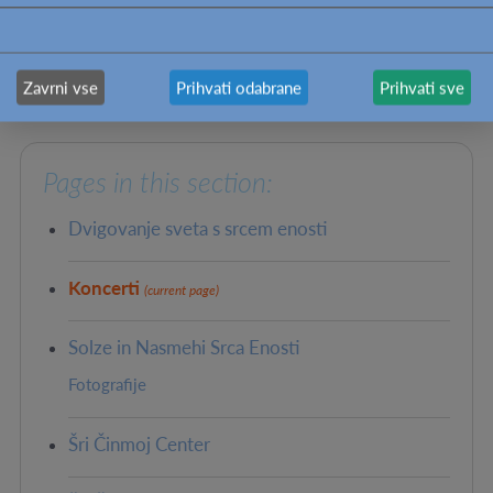
PREVIOUS
NEXT: SOLZE IN NASMEHI SRCA
Zavrni vse
Prihvati odabrane
Prihvati sve
ENOSTI
Pages in this section:
Dvigovanje sveta s srcem enosti
Koncerti
(current page)
Solze in Nasmehi Srca Enosti
Fotografije
Šri Činmoj Center